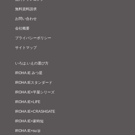
無料資料請求
お問い合わせ
会社概要
プライバシーポリシー
サイトマップ
いろは.いえの選び方
IROHA.IE みつ星
IROHA.IEスタンダード
IROHA.IE×平屋シリーズ
IROHA.IE×LIFE
IROHA.IE×CRASHGATE
IROHA.IE×家時短
IROHA.IE×su:iji