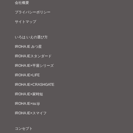
会社概要
プライバシーポリシー
サイトマップ
いろは.いえの選び方
IROHA.IE みつ星
IROHA.IEスタンダード
IROHA.IE×平屋シリーズ
IROHA.IE×LIFE
IROHA.IE×CRASHGATE
IROHA.IE×家時短
IROHA.IE×su:iji
IROHA.IE×スマイフ
コンセプト