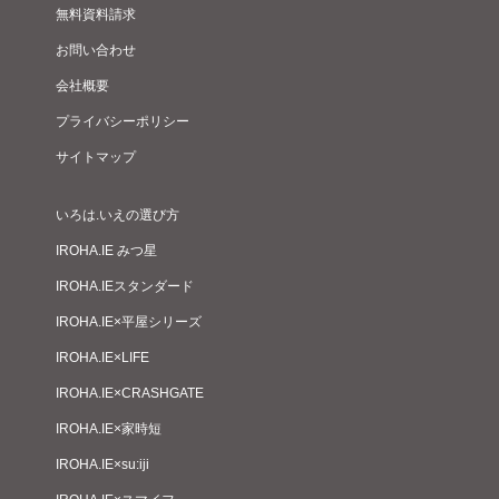
無料資料請求
お問い合わせ
会社概要
プライバシーポリシー
サイトマップ
いろは.いえの選び方
IROHA.IE みつ星
IROHA.IEスタンダード
IROHA.IE×平屋シリーズ
IROHA.IE×LIFE
IROHA.IE×CRASHGATE
IROHA.IE×家時短
IROHA.IE×su:iji