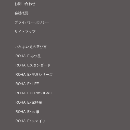
お問い合わせ
会社概要
プライバシーポリシー
サイトマップ
いろは.いえの選び方
IROHA.IE みつ星
IROHA.IEスタンダード
IROHA.IE×平屋シリーズ
IROHA.IE×LIFE
IROHA.IE×CRASHGATE
IROHA.IE×家時短
IROHA.IE×su:iji
IROHA.IE×スマイフ