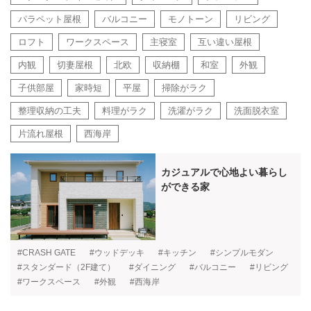
パラペット屋根
バルコニー
モノトーン
リビング
ロフト
ワークスペース
主寝室
互い違い屋根
内観
切妻屋根
北欧
収納棚
和室
外観
子供部屋
家時短
平屋
掃除がラク
整理収納の工夫
料理がラク
洗濯がラク
洗面脱衣室
片流れ屋根
西海岸
カジュアルで心地よい暮らし
ができる家
#CRASH GATE
#ウッドデッキ
#キッチン
#シンプルモダン
#スタンダード（2F建て）
#ダイニング
#バルコニー
#リビング
#ワークスペース
#外観
#西海岸