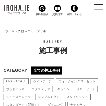
toggl
navig
ワイズプランSP
無料相談会
資料請求
お問い合わせ
ホーム
»
外観
»
ウッドデッキ
GALLERY
施工事例
CATEGORY
全ての施工事例
CRASH GATE
ヴィンテージ
ウォークインクローゼット
ウッドデッキ
エクステリア
キッチン
クローゼット
シューズクローク
シンプルモダン
スタイリッシュ
スタンダード（2F建て）
ダイニング
ナチュラル