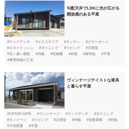
勾配天井でLDKに光が広がる
開放感のある平屋
#ウッドデッキ
#エクステリア
#キッチン
#クローゼット
#スタイリッシュ
#ダイニング
#リビング
#主寝室
#互い違い屋根
#内観
#収納棚
#外観
#家時短
#平屋
#整理収納の工夫
ヴィンテージテイストな家具
と暮らす平屋
#CRASH GATE
#ヴィンテージ
#ウッドデッキ
#ダイニング
#モノトーン
#リビング
#主寝室
#内観
#切妻屋根
#外観
#子供部屋
#平屋