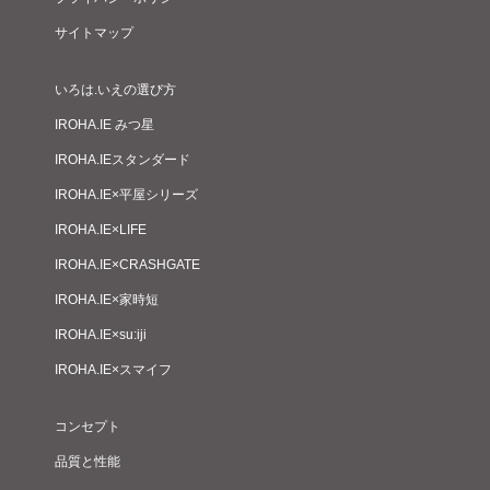
サイトマップ
いろは.いえの選び方
IROHA.IE みつ星
IROHA.IEスタンダード
IROHA.IE×平屋シリーズ
IROHA.IE×LIFE
IROHA.IE×CRASHGATE
IROHA.IE×家時短
IROHA.IE×su:iji
IROHA.IE×スマイフ
コンセプト
品質と性能