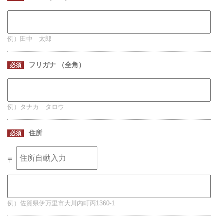
例）田中 太郎
フリガナ （全角）
必須
例）タナカ タロウ
住所
必須
〒
例）佐賀県伊万里市大川内町丙1360-1