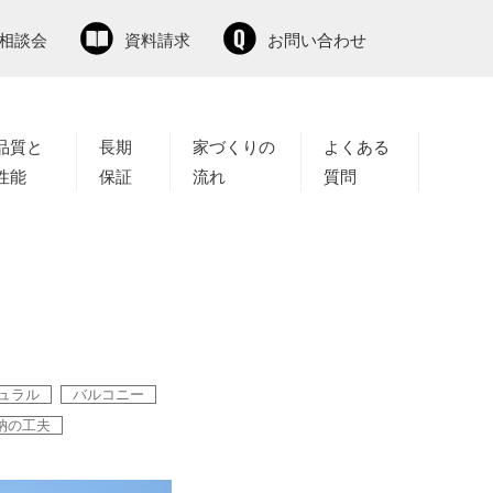
相談会
資料請求
お問い合わせ
品質と
長期
家づくりの
よくある
性能
保証
流れ
質問
ュラル
バルコニー
納の工夫