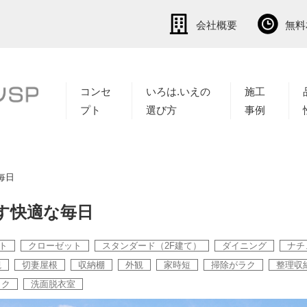
会社概要
無料
コンセ
いろは.いえの
施工
プト
選び方
事例
毎日
す快適な毎日
ト
クローゼット
スタンダード（2F建て）
ダイニング
ナチ
観
切妻屋根
収納棚
外観
家時短
掃除がラク
整理収
ラク
洗面脱衣室