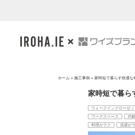
ホーム
»
施工事例
»
家時短で暮らす快適な
家時短で暮ら
ウォークインクローゼッ
ワークスペース
内
料理がラク
洗濯が